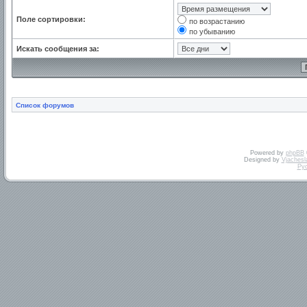
Поле сортировки:
по возрастанию
по убыванию
Искать сообщения за:
Список форумов
Powered by
phpBB
Designed by
Vjachesl
Ру