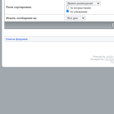
Поле сортировки:
по возрастанию
по убыванию
Искать сообщения за:
Список форумов
Powered by
phpBB
Designed by
Vjachesl
Ру