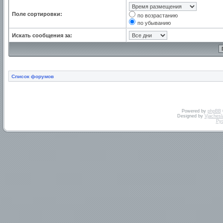
Поле сортировки:
по возрастанию
по убыванию
Искать сообщения за:
Список форумов
Powered by
phpBB
Designed by
Vjachesl
Ру