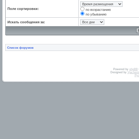
Поле сортировки:
по возрастанию
по убыванию
Искать сообщения за:
Список форумов
Powered by
phpBB
Designed by
Vjachesl
Ру