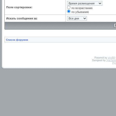
Поле сортировки:
по возрастанию
по убыванию
Искать сообщения за:
Список форумов
Powered by
phpBB
Designed by
Vjachesl
Ру