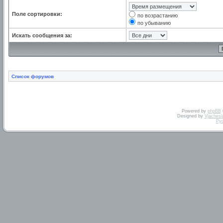
Поле сортировки:
по возрастанию
по убыванию
Искать сообщения за:
Список форумов
Powered by
phpBB
Designed by
Vjachesl
Ру