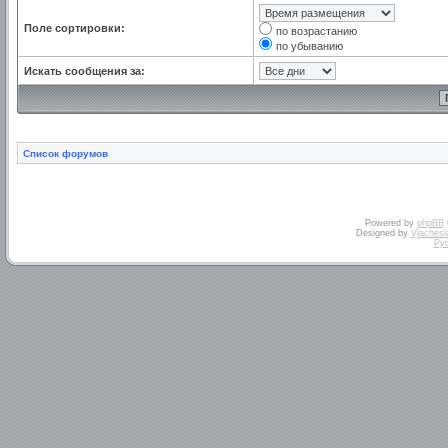
Поле сортировки:
по возрастанию
по убыванию
Искать сообщения за:
Список форумов
Powered by
phpBB
Designed by
Vjachesl
Ру