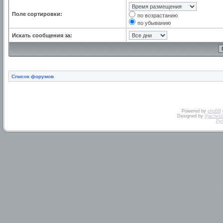
Поле сортировки:
по возрастанию
по убыванию
Искать сообщения за:
Список форумов
Powered by
phpBB
Designed by
Vjachesl
Ру