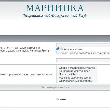
льтатах, и
-
для слов, которых в
Искать все слова
юбого слова из списка. Используйте
*
в
Искать любое слово/поиск с языком з
румах производится автоматически, если
Параметры запроса
Искать: