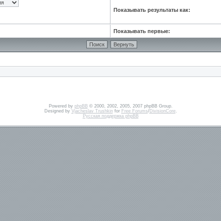
Показывать результаты как:
Показывать первые:
Powered by
phpBB
© 2000, 2002, 2005, 2007 phpBB Group.
Designed by
Vjacheslav Trushkin
for
Free Forums
/
DivisionCore
.
Русская поддержка phpBB