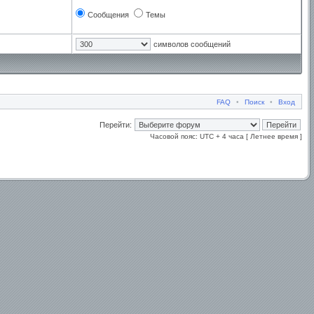
Сообщения
Темы
символов сообщений
FAQ
•
Поиск
•
Вход
Перейти:
Часовой пояс: UTC + 4 часа [ Летнее время ]