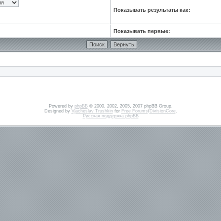
Показывать результаты как:
Показывать первые:
Powered by
phpBB
© 2000, 2002, 2005, 2007 phpBB Group.
Designed by
Vjacheslav Trushkin
for
Free Forums
/
DivisionCore
.
Русская поддержка phpBB