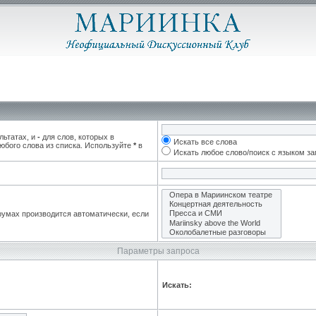
льтатах, и
-
для слов, которых в
Искать все слова
юбого слова из списка. Используйте
*
в
Искать любое слово/поиск с языком з
румах производится автоматически, если
Параметры запроса
Искать: