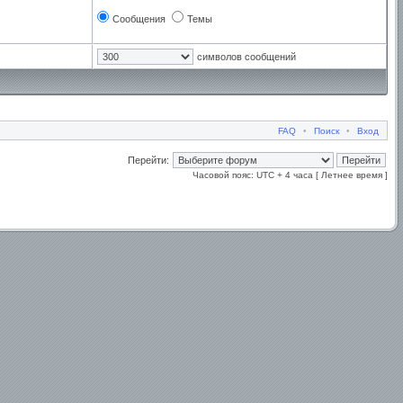
Сообщения
Темы
символов сообщений
FAQ
•
Поиск
•
Вход
Перейти:
Часовой пояс: UTC + 4 часа [ Летнее время ]