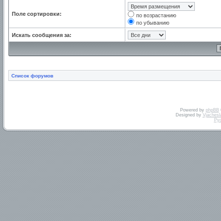
Поле сортировки:
по возрастанию
по убыванию
Искать сообщения за:
Список форумов
Powered by
phpBB
Designed by
Vjachesl
Ру