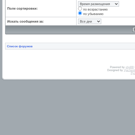
Поле сортировки:
по возрастанию
по убыванию
Искать сообщения за:
Список форумов
Powered by
phpBB
Designed by
Vjachesl
Ру