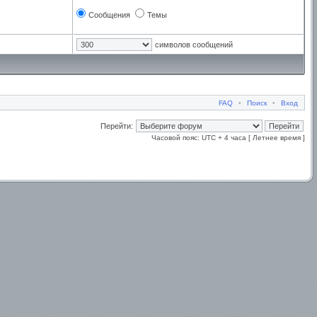
Сообщения
Темы
символов сообщений
FAQ
•
Поиск
•
Вход
Перейти:
Часовой пояс: UTC + 4 часа [ Летнее время ]