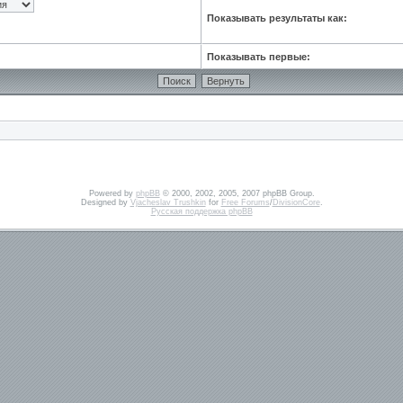
Показывать результаты как:
Показывать первые:
Powered by
phpBB
© 2000, 2002, 2005, 2007 phpBB Group.
Designed by
Vjacheslav Trushkin
for
Free Forums
/
DivisionCore
.
Русская поддержка phpBB