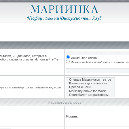
льтатах, и
-
для слов, которых в
Искать все слова
юбого слова из списка. Используйте
*
в
Искать любое слово/поиск с языком з
румах производится автоматически, если
Параметры запроса
Искать: