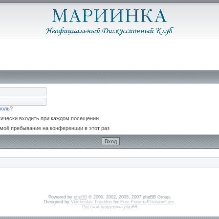
роль?
ически входить при каждом посещении
моё пребывание на конференции в этот раз
Powered by
phpBB
© 2000, 2002, 2005, 2007 phpBB Group.
Designed by
Vjacheslav Trushkin
for
Free Forums
/
DivisionCore
.
Русская поддержка phpBB