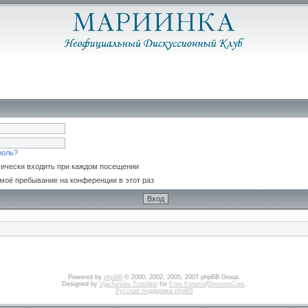
роль?
ически входить при каждом посещении
моё пребывание на конференции в этот раз
Powered by
phpBB
© 2000, 2002, 2005, 2007 phpBB Group.
Designed by
Vjacheslav Trushkin
for
Free Forums
/
DivisionCore
.
Русская поддержка phpBB