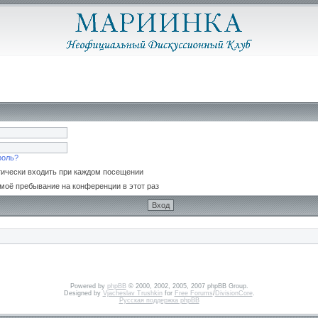
роль?
ически входить при каждом посещении
моё пребывание на конференции в этот раз
Powered by
phpBB
© 2000, 2002, 2005, 2007 phpBB Group.
Designed by
Vjacheslav Trushkin
for
Free Forums
/
DivisionCore
.
Русская поддержка phpBB