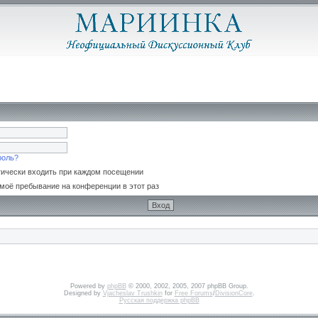
роль?
ически входить при каждом посещении
моё пребывание на конференции в этот раз
Powered by
phpBB
© 2000, 2002, 2005, 2007 phpBB Group.
Designed by
Vjacheslav Trushkin
for
Free Forums
/
DivisionCore
.
Русская поддержка phpBB