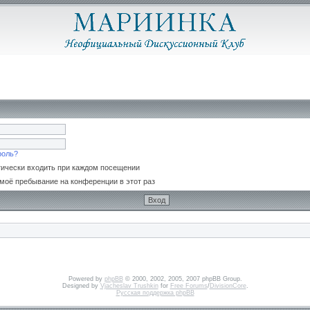
роль?
ически входить при каждом посещении
моё пребывание на конференции в этот раз
Powered by
phpBB
© 2000, 2002, 2005, 2007 phpBB Group.
Designed by
Vjacheslav Trushkin
for
Free Forums
/
DivisionCore
.
Русская поддержка phpBB