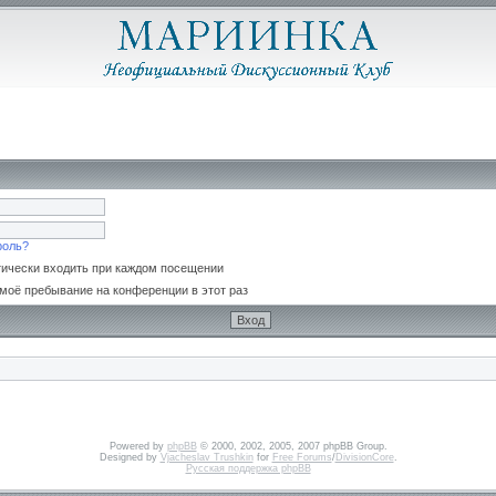
роль?
ически входить при каждом посещении
моё пребывание на конференции в этот раз
Powered by
phpBB
© 2000, 2002, 2005, 2007 phpBB Group.
Designed by
Vjacheslav Trushkin
for
Free Forums
/
DivisionCore
.
Русская поддержка phpBB