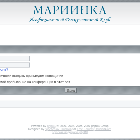
роль?
ически входить при каждом посещении
моё пребывание на конференции в этот раз
Powered by
phpBB
© 2000, 2002, 2005, 2007 phpBB Group.
Designed by
Vjacheslav Trushkin
for
Free Forums
/
DivisionCore
.
Русская поддержка phpBB