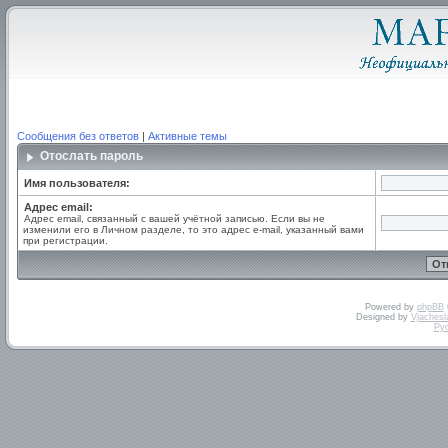
Сообщения без ответов
|
Активные темы
Отослать пароль
Имя пользователя:
Адрес email:
Адрес email, связанный с вашей учётной записью. Если вы не
изменили его в Личном разделе, то это адрес e-mail, указанный вами
при регистрации.
Powered by
phpBB
Designed by
Vjachesl
Ру