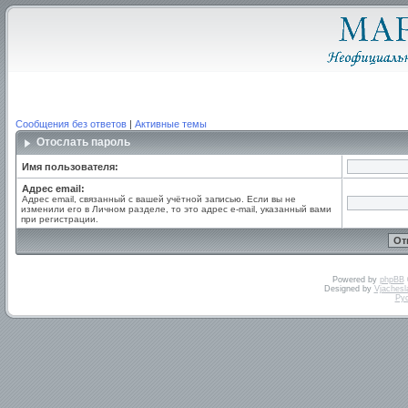
Сообщения без ответов
|
Активные темы
Отослать пароль
Имя пользователя:
Адрес email:
Адрес email, связанный с вашей учётной записью. Если вы не
изменили его в Личном разделе, то это адрес e-mail, указанный вами
при регистрации.
Powered by
phpBB
Designed by
Vjachesl
Ру