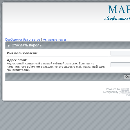
Сообщения без ответов
|
Активные темы
Отослать пароль
Имя пользователя:
Адрес email:
Адрес email, связанный с вашей учётной записью. Если вы не
изменили его в Личном разделе, то это адрес e-mail, указанный вами
при регистрации.
Powered by
phpBB
Designed by
Vjachesl
Ру