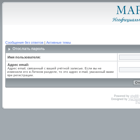
Сообщения без ответов
|
Активные темы
Отослать пароль
Имя пользователя:
Адрес email:
Адрес email, связанный с вашей учётной записью. Если вы не
изменили его в Личном разделе, то это адрес e-mail, указанный вами
при регистрации.
Powered by
phpBB
Designed by
Vjachesl
Ру