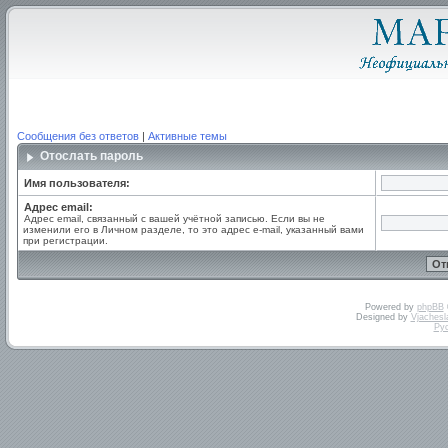
Сообщения без ответов
|
Активные темы
Отослать пароль
Имя пользователя:
Адрес email:
Адрес email, связанный с вашей учётной записью. Если вы не
изменили его в Личном разделе, то это адрес e-mail, указанный вами
при регистрации.
Powered by
phpBB
Designed by
Vjachesl
Ру