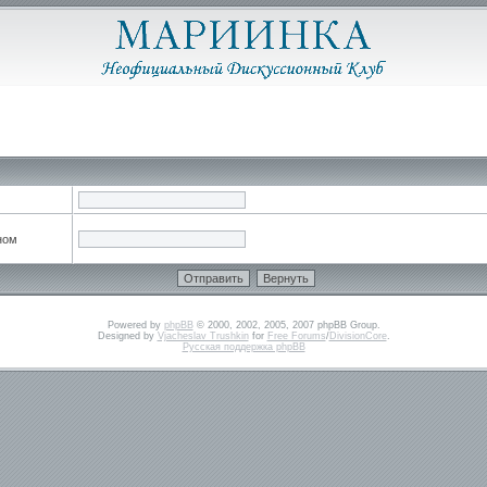
ном
Powered by
phpBB
© 2000, 2002, 2005, 2007 phpBB Group.
Designed by
Vjacheslav Trushkin
for
Free Forums
/
DivisionCore
.
Русская поддержка phpBB