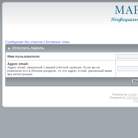
Сообщения без ответов
|
Активные темы
Отослать пароль
Имя пользователя:
Адрес email:
Адрес email, связанный с вашей учётной записью. Если вы не
изменили его в Личном разделе, то это адрес e-mail, указанный вами
при регистрации.
Powered by
phpBB
Designed by
Vjachesl
Ру