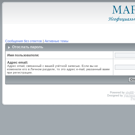
Сообщения без ответов
|
Активные темы
Отослать пароль
Имя пользователя:
Адрес email:
Адрес email, связанный с вашей учётной записью. Если вы не
изменили его в Личном разделе, то это адрес e-mail, указанный вами
при регистрации.
Powered by
phpBB
Designed by
Vjachesl
Ру