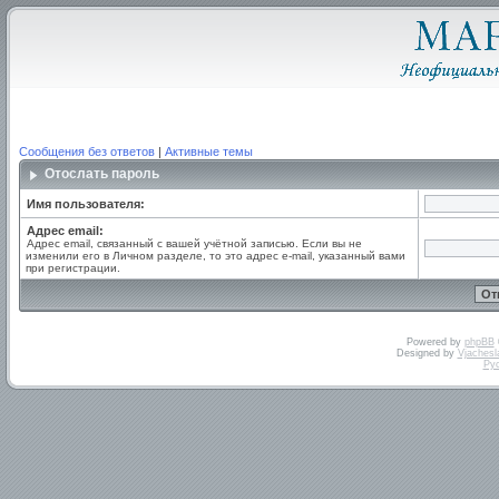
Сообщения без ответов
|
Активные темы
Отослать пароль
Имя пользователя:
Адрес email:
Адрес email, связанный с вашей учётной записью. Если вы не
изменили его в Личном разделе, то это адрес e-mail, указанный вами
при регистрации.
Powered by
phpBB
Designed by
Vjachesl
Ру