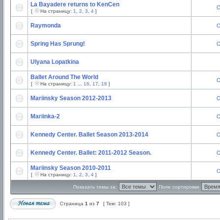
La Bayadere returns to KenCen
O
[
На страницу:
1
,
2
,
3
,
4
]
Raymonda
O
Spring Has Sprung!
O
Ulyana Lopatkina
Ballet Around The World
O
[
На страницу:
1
...
16
,
17
,
18
]
Mariinsky Season 2012-2013
O
Mariinka-2
O
Kennedy Center. Ballet Season 2013-2014
O
Kennedy Center. Ballet: 2011-2012 Season.
O
Mariinsky Season 2010-2011
O
[
На страницу:
1
,
2
,
3
,
4
]
Показать темы за:
Поле сортировки
Страница
1
из
7
[ Тем: 103 ]