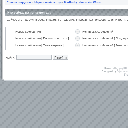
Список форумов
»
Мариинский театр
»
Mariinsky above the World
Кто сейчас на конференции
Сейчас этот форум просматривают: нет зарегистрированных пользователей и гости: 
Новые сообщения
Нет новых сообщений
Новые сообщения [ Популярная тема ]
Нет новых сообщений [ Популярн
Новые сообщения [ Тема закрыта ]
Нет новых сообщений [ Тема зак
Найти:
Powered by
phpBB
Designed by
Vjachesl
Ру