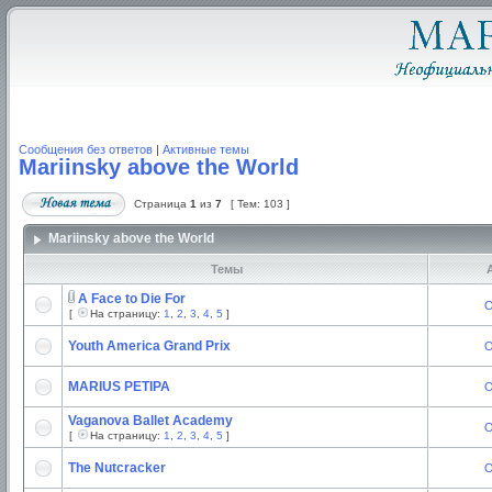
Сообщения без ответов
|
Активные темы
Mariinsky above the World
Страница
1
из
7
[ Тем: 103 ]
Mariinsky above the World
Темы
А
A Face to Die For
O
[
На страницу:
1
,
2
,
3
,
4
,
5
]
Youth America Grand Prix
O
MARIUS PETIPA
O
Vaganova Ballet Academy
O
[
На страницу:
1
,
2
,
3
,
4
,
5
]
The Nutcracker
O