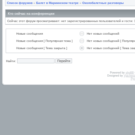
Список форумов
»
Балет в Мариинском театре
»
Околобалетные разговоры
Кто сейчас на конференции
Сейчас этот форум просматривают: нет зарегистрированных пользователей и гости: 
Новые сообщения
Нет новых сообщений
Новые сообщения [ Популярная тема ]
Нет новых сообщений [ Популярн
Новые сообщения [ Тема закрыта ]
Нет новых сообщений [ Тема зак
Найти:
Powered by
phpBB
Designed by
Vjachesl
Ру