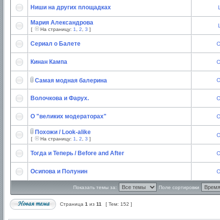
Ниши на других площадках
Мария Александрова
[
На страницу:
1
,
2
,
3
]
Сериал о Балете
O
Кинан Кампа
O
Самая модная балерина
O
Волочкова и Фарух.
O
О "великих модераторах"
O
Похожи / Look-alike
O
[
На страницу:
1
,
2
,
3
]
Тогда и Теперь / Before and After
O
Осипова и Полунин
O
Показать темы за:
Поле сортировки
Страница
1
из
11
[ Тем: 152 ]