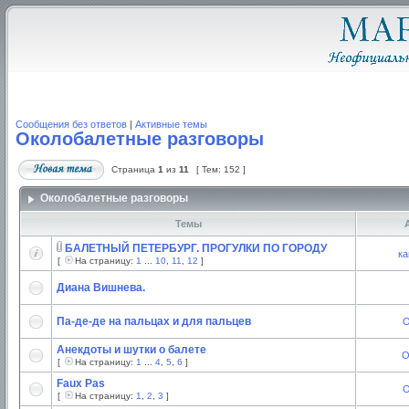
Сообщения без ответов
|
Активные темы
Околобалетные разговоры
Страница
1
из
11
[ Тем: 152 ]
Околобалетные разговоры
Темы
А
БАЛЕТНЫЙ ПЕТЕРБУРГ. ПРОГУЛКИ ПО ГОРОДУ
ка
[
На страницу:
1
...
10
,
11
,
12
]
Диана Вишнева.
Па-де-де на пальцах и для пальцев
O
Анекдоты и шутки о балете
О
[
На страницу:
1
...
4
,
5
,
6
]
Faux Pas
O
[
На страницу:
1
,
2
,
3
]