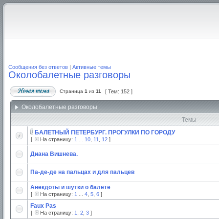
Сообщения без ответов
|
Активные темы
Околобалетные разговоры
Страница
1
из
11
[ Тем: 152 ]
Околобалетные разговоры
Темы
БАЛЕТНЫЙ ПЕТЕРБУРГ. ПРОГУЛКИ ПО ГОРОДУ
[
На страницу:
1
...
10
,
11
,
12
]
Диана Вишнева.
Па-де-де на пальцах и для пальцев
Анекдоты и шутки о балете
[
На страницу:
1
...
4
,
5
,
6
]
Faux Pas
[
На страницу:
1
,
2
,
3
]