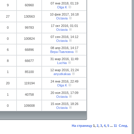
07 янв 2018, 01:19
9
60960
Olga K
10 фев 2017, 16:18
27
130563
Octavia
17 окт 2016, 01:01
0
99783
Octavia
07 сен 2016, 14:12
0
100824
Octavia
08 апр 2016, 14:17
6
66896
Вера Павловна
31 мар 2016, 11:49
8
66677
Luchia
12 мар 2016, 21:24
1
85100
anyutkakaa
24 янв 2016, 22:49
20
119194
Olga K
20 ноя 2015, 17:09
1
40758
Octavia
15 ноя 2015, 18:26
0
109008
Octavia
На страницу
1
,
2
,
3
,
4
,
5
...
11
След.