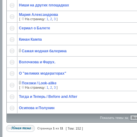
Ниши на других площадках
Мария Александрова
[
На страницу:
1
,
2
,
3
]
Сериал о Балете
Кинан Кампа
Самая модная балерина
Волочкова и Фарух.
О "великих модераторах"
Похожи / Look-alike
[
На страницу:
1
,
2
,
3
]
Тогда и Теперь / Before and After
Осипова и Полунин
Показать темы за:
Страница
1
из
11
[ Тем: 152 ]