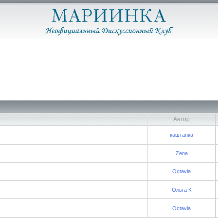
Автор
каштанка
Zena
Octavia
Ольга К
Octavia