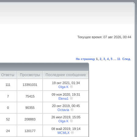
Текущее время: 07 авг 2026, 00:44
На страницу
1
,
2
,
3
,
4
,
5
...
11
След.
Ответы
Просмотры
Последнее сообщение
19 окт 2021, 01:34
111
13391031
Olga K
09 ноя 2020, 19:31
7
75415
Elena1
20 окт 2019, 00:45
0
90355
Octavia
26 июл 2019, 15:05
52
208883
Olga K
08 май 2019, 19:14
24
120177
MCMLX