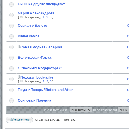
Ниши на других площадках
Мария Александрова
[
На страницу:
1
,
2
,
3
]
Сериал о Балете
O
Кинан Кампа
O
Самая модная балерина
O
Волочкова и Фарух.
O
О "великих модераторах"
O
Похожи / Look-alike
O
[
На страницу:
1
,
2
,
3
]
Тогда и Теперь / Before and After
O
Осипова и Полунин
O
Показать темы за:
Поле сортировки
Страница
1
из
11
[ Тем: 152 ]