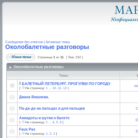
Сообщения без ответов
|
Активные темы
Околобалетные разговоры
Страница
1
из
11
[ Тем: 152 ]
Околобалетные разговоры
Темы
А
БАЛЕТНЫЙ ПЕТЕРБУРГ. ПРОГУЛКИ ПО ГОРОДУ
ка
[
На страницу:
1
...
10
,
11
,
12
]
Диана Вишнева.
Па-де-де на пальцах и для пальцев
O
Анекдоты и шутки о балете
О
[
На страницу:
1
...
4
,
5
,
6
]
Faux Pas
O
[
На страницу:
1
,
2
,
3
]