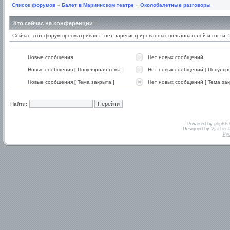
Список форумов
»
Балет в Мариинском театре
»
Околобалетные разговоры
Кто сейчас на конференции
Сейчас этот форум просматривают: нет зарегистрированных пользователей и гости: 
Новые сообщения
Нет новых сообщений
Новые сообщения [ Популярная тема ]
Нет новых сообщений [ Популярн
Новые сообщения [ Тема закрыта ]
Нет новых сообщений [ Тема зак
Найти:
Powered by
phpBB
Designed by
Vjachesl
Ру