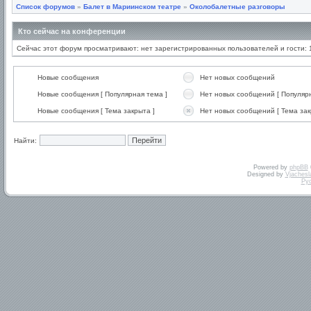
Список форумов
»
Балет в Мариинском театре
»
Околобалетные разговоры
Кто сейчас на конференции
Сейчас этот форум просматривают: нет зарегистрированных пользователей и гости: 
Новые сообщения
Нет новых сообщений
Новые сообщения [ Популярная тема ]
Нет новых сообщений [ Популярн
Новые сообщения [ Тема закрыта ]
Нет новых сообщений [ Тема зак
Найти:
Powered by
phpBB
Designed by
Vjachesl
Ру