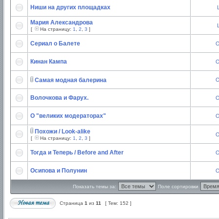
Ниши на других площадках
Мария Александрова
[
На страницу:
1
,
2
,
3
]
Сериал о Балете
O
Кинан Кампа
O
Самая модная балерина
O
Волочкова и Фарух.
O
О "великих модераторах"
O
Похожи / Look-alike
O
[
На страницу:
1
,
2
,
3
]
Тогда и Теперь / Before and After
O
Осипова и Полунин
O
Показать темы за:
Поле сортировки
Страница
1
из
11
[ Тем: 152 ]