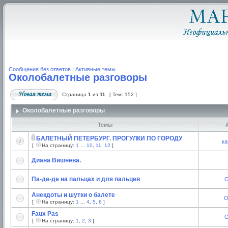
Сообщения без ответов
|
Активные темы
Околобалетные разговоры
Страница
1
из
11
[ Тем: 152 ]
Околобалетные разговоры
Темы
А
БАЛЕТНЫЙ ПЕТЕРБУРГ. ПРОГУЛКИ ПО ГОРОДУ
ка
[
На страницу:
1
...
10
,
11
,
12
]
Диана Вишнева.
Па-де-де на пальцах и для пальцев
O
Анекдоты и шутки о балете
О
[
На страницу:
1
...
4
,
5
,
6
]
Faux Pas
O
[
На страницу:
1
,
2
,
3
]