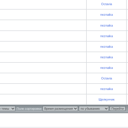
Octavia
neznaika
neznaika
neznaika
neznaika
neznaika
neznaika
Octavia
neznaika
Щелкунчик
Поле сортировки