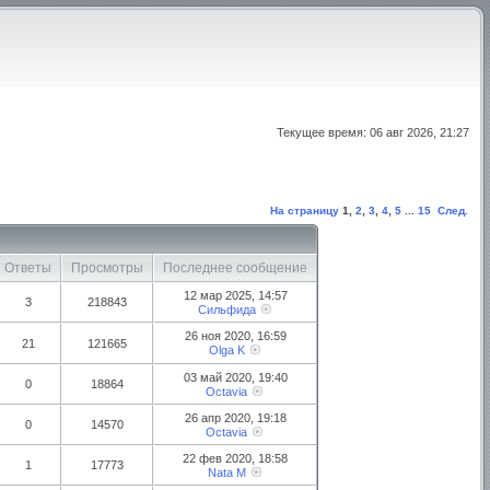
Текущее время: 06 авг 2026, 21:27
На страницу
1
,
2
,
3
,
4
,
5
...
15
След.
Ответы
Просмотры
Последнее сообщение
12 мар 2025, 14:57
3
218843
Сильфида
26 ноя 2020, 16:59
21
121665
Olga K
03 май 2020, 19:40
0
18864
Octavia
26 апр 2020, 19:18
0
14570
Octavia
22 фев 2020, 18:58
1
17773
Nata M