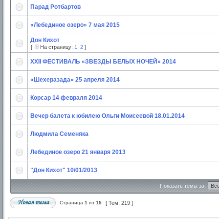
Парад Ротбартов
«Лебединое озеро» 7 мая 2015
Дон Кихот
[
На страницу:
1
,
2
]
XXII ФЕСТИВАЛЬ «ЗВЕЗДЫ БЕЛЫХ НОЧЕЙ» 2014
«Шехеразада» 25 апреля 2014
Корсар 14 февраля 2014
Вечер балета к юбилею Ольги Моисеевой 18.01.2014
Людмилa Семеняка
Лебединое озеро 21 января 2013
"Дон Кихот" 10/01/2013
Показать темы за:
Страница
1
из
15
[ Тем: 219 ]