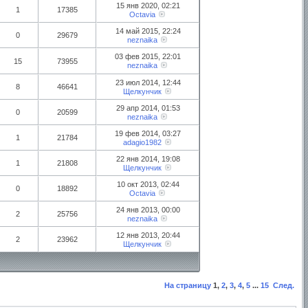
15 янв 2020, 02:21
1
17385
Octavia
14 май 2015, 22:24
0
29679
neznaika
03 фев 2015, 22:01
15
73955
neznaika
23 июл 2014, 12:44
8
46641
Щелкунчик
29 апр 2014, 01:53
0
20599
neznaika
19 фев 2014, 03:27
1
21784
adagio1982
22 янв 2014, 19:08
1
21808
Щелкунчик
10 окт 2013, 02:44
0
18892
Octavia
24 янв 2013, 00:00
2
25756
neznaika
12 янв 2013, 20:44
2
23962
Щелкунчик
На страницу
1
,
2
,
3
,
4
,
5
...
15
След.