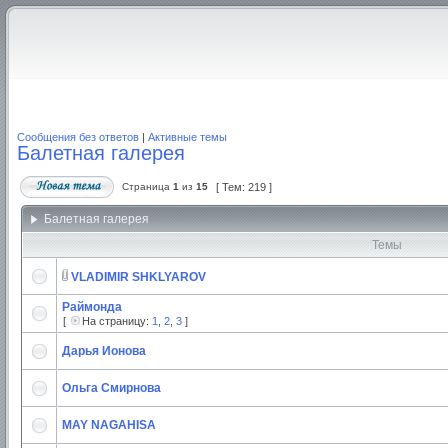
Сообщения без ответов
|
Активные темы
Балетная галерея
Страница
1
из
15
[ Тем: 219 ]
Балетная галерея
Темы
VLADIMIR SHKLYAROV
Раймонда
[
На страницу:
1
,
2
,
3
]
Дарья Ионова
Ольга Смирнова
MAY NAGAHISA