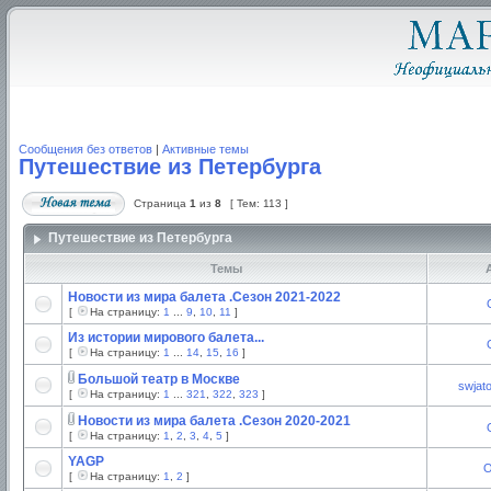
Сообщения без ответов
|
Активные темы
Путешествие из Петербурга
Страница
1
из
8
[ Тем: 113 ]
Путешествие из Петербурга
Темы
А
Новости из мира балета .Сезон 2021-2022
[
На страницу:
1
...
9
,
10
,
11
]
Из истории мирового балета...
[
На страницу:
1
...
14
,
15
,
16
]
Большой театр в Москве
swjat
[
На страницу:
1
...
321
,
322
,
323
]
Новости из мира балета .Сезон 2020-2021
[
На страницу:
1
,
2
,
3
,
4
,
5
]
YAGP
O
[
На страницу:
1
,
2
]