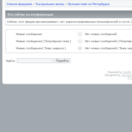
Список форумов
»
Театральная жизнь
»
Путешествие из Петербурга
Кто сейчас на конференции
Сейчас этот форум просматривают: нет зарегистрированных пользователей и гости: 
Новые сообщения
Нет новых сообщений
Новые сообщения [ Популярная тема ]
Нет новых сообщений [ Популярн
Новые сообщения [ Тема закрыта ]
Нет новых сообщений [ Тема зак
Найти:
Powered by
phpBB
Designed by
Vjachesl
Ру