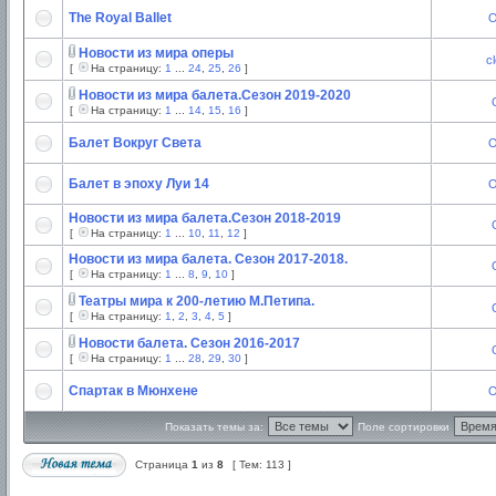
The Royal Ballet
O
Новости из мира оперы
c
[
На страницу:
1
...
24
,
25
,
26
]
Новости из мира балета.Сезон 2019-2020
[
На страницу:
1
...
14
,
15
,
16
]
Балет Вокруг Света
O
Балет в эпоху Луи 14
O
Новости из мира балета.Сезон 2018-2019
[
На страницу:
1
...
10
,
11
,
12
]
Новости из мира балета. Сезон 2017-2018.
[
На страницу:
1
...
8
,
9
,
10
]
Театры мира к 200-летию М.Петипа.
[
На страницу:
1
,
2
,
3
,
4
,
5
]
Новости балета. Сезон 2016-2017
[
На страницу:
1
...
28
,
29
,
30
]
Спартак в Мюнхене
O
Показать темы за:
Поле сортировки
Страница
1
из
8
[ Тем: 113 ]