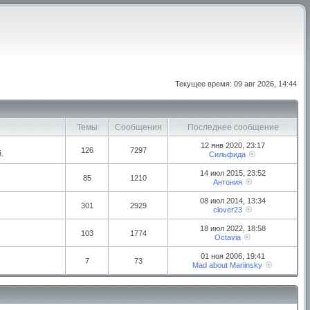
Текущее время: 09 авг 2026, 14:44
Темы
Сообщения
Последнее сообщение
12 янв 2020, 23:17
126
7297
.
Сильфида
14 июл 2015, 23:52
85
1210
Антония
08 июл 2014, 13:34
301
2929
clover23
18 июл 2022, 18:58
103
1774
Octavia
01 ноя 2006, 19:41
7
73
Mad about Mariinsky