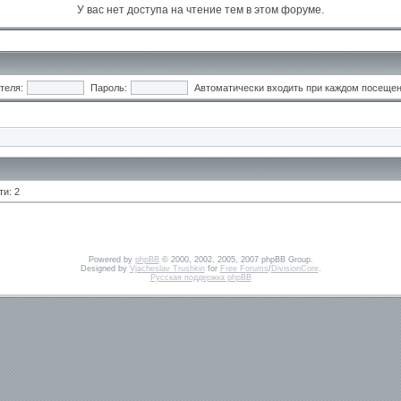
У вас нет доступа на чтение тем в этом форуме.
теля:
Пароль:
Автоматически входить при каждом посеще
и: 2
Powered by
phpBB
© 2000, 2002, 2005, 2007 phpBB Group.
Designed by
Vjacheslav Trushkin
for
Free Forums
/
DivisionCore
.
Русская поддержка phpBB