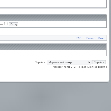
нии
FAQ
•
Поиск
•
Вход
Перейти:
Часовой пояс: UTC + 4 часа [ Летнее время ]