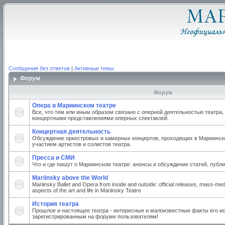
Сообщения без ответов
|
Активные темы
Форум
Форум
Опера в Мариинском театре
Все, что тем или иным образом связано с оперной деятельностью театра,
концертными представлениями оперных спектаклей.
Концертная деятельность
Обсуждение оркестровых и камерных концертов, проходящих в Мариинско
участием артистов и солистов театра.
Пресса и СМИ
Что и где пишут о Мариинском театре: анонсы и обсуждение статей, публи
Mariinsky above the World
Mariinsky Ballet and Opera from inside and outside: official releases, mass-med
aspects of the art and life in Mariinsky Teatre
История театра
Прошлое и настоящее театра - интересные и малоизвестные факты его ис
зарегистрированным на форуме пользователям!