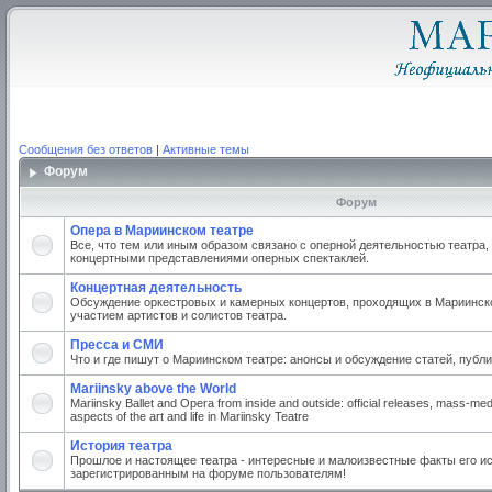
Сообщения без ответов
|
Активные темы
Форум
Форум
Опера в Мариинском театре
Все, что тем или иным образом связано с оперной деятельностью театра,
концертными представлениями оперных спектаклей.
Концертная деятельность
Обсуждение оркестровых и камерных концертов, проходящих в Мариинско
участием артистов и солистов театра.
Пресса и СМИ
Что и где пишут о Мариинском театре: анонсы и обсуждение статей, публи
Mariinsky above the World
Mariinsky Ballet and Opera from inside and outside: official releases, mass-med
aspects of the art and life in Mariinsky Teatre
История театра
Прошлое и настоящее театра - интересные и малоизвестные факты его ис
зарегистрированным на форуме пользователям!