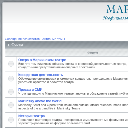
Сообщения без ответов
|
Активные темы
Форум
Форум
Опера в Мариинском театре
Все, что тем или иным образом связано с оперной деятельностью театра,
концертными представлениями оперных спектаклей.
Концертная деятельность
Обсуждение оркестровых и камерных концертов, проходящих в Мариинско
участием артистов и солистов театра.
Пресса и СМИ
Что и где пишут о Мариинском театре: анонсы и обсуждение статей, публи
Mariinsky above the World
Mariinsky Ballet and Opera from inside and outside: official releases, mass-med
aspects of the art and life in Mariinsky Teatre
История театра
Прошлое и настоящее театра - интересные и малоизвестные факты его ис
зарегистрированным на форуме пользователям!