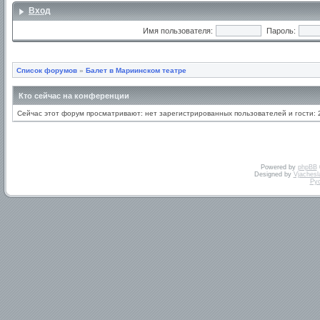
Вход
Имя пользователя:
Пароль:
Список форумов
»
Балет в Мариинском театре
Кто сейчас на конференции
Сейчас этот форум просматривают: нет зарегистрированных пользователей и гости: 
Powered by
phpBB
Designed by
Vjachesl
Ру