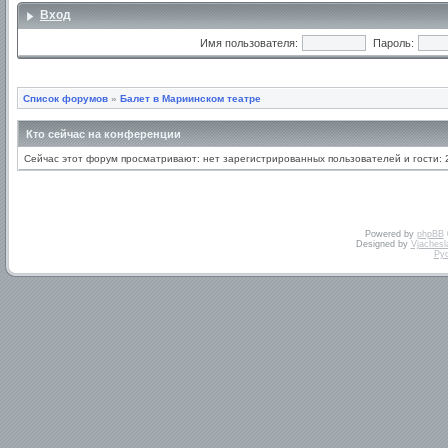
Вход
Имя пользователя:
Пароль:
Список форумов
»
Балет в Мариинском театре
Кто сейчас на конференции
Сейчас этот форум просматривают: нет зарегистрированных пользователей и гости: 
Powered by
phpBB
Designed by
Vjachesl
Ру