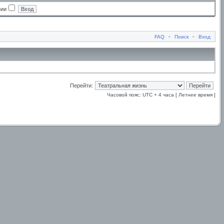
нии
FAQ
•
Поиск
•
Вход
Перейти:
Часовой пояс: UTC + 4 часа [ Летнее время ]