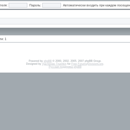
теля:
Пароль:
Автоматически входить при каждом посеще
и: 1
Powered by
phpBB
© 2000, 2002, 2005, 2007 phpBB Group.
Designed by
Vjacheslav Trushkin
for
Free Forums
/
DivisionCore
.
Русская поддержка phpBB