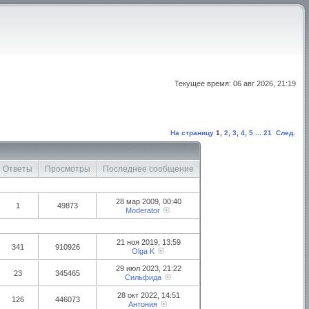
Текущее время: 06 авг 2026, 21:19
На страницу
1
,
2
,
3
,
4
,
5
...
21
След.
Ответы
Просмотры
Последнее сообщение
28 мар 2009, 00:40
1
49873
Moderator
21 ноя 2019, 13:59
341
910926
Olga K
29 июл 2023, 21:22
23
345465
Сильфида
28 окт 2022, 14:51
126
446073
Антония