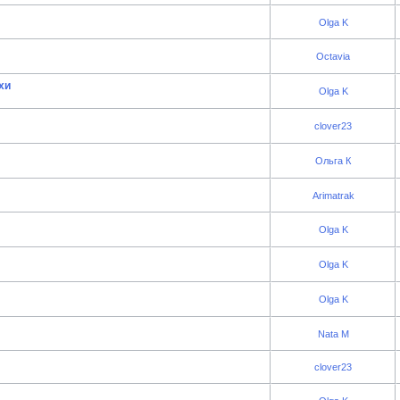
Olga K
Octavia
хи
Olga K
clover23
Ольга К
Arimatrak
Olga K
Olga K
Olga K
Nata M
clover23