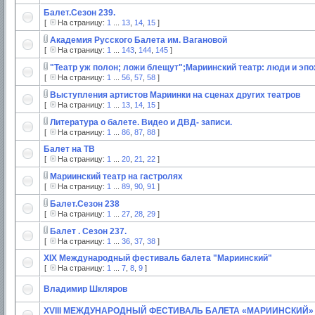
Балет.Сезон 239.
[
На страницу:
1
...
13
,
14
,
15
]
Академия Русского Балета им. Вагановой
[
На страницу:
1
...
143
,
144
,
145
]
"Театр уж полон; ложи блещут";Мариинский театр: люди и эпо
[
На страницу:
1
...
56
,
57
,
58
]
Выступления артистов Мариинки на сценах других театров
[
На страницу:
1
...
13
,
14
,
15
]
Литература о балете. Видео и ДВД- записи.
[
На страницу:
1
...
86
,
87
,
88
]
Балет на ТВ
[
На страницу:
1
...
20
,
21
,
22
]
Мариинский театр на гастролях
[
На страницу:
1
...
89
,
90
,
91
]
Балет.Сезон 238
[
На страницу:
1
...
27
,
28
,
29
]
Балет . Сезон 237.
[
На страницу:
1
...
36
,
37
,
38
]
XIX Международный фестиваль балета "Мариинский"
[
На страницу:
1
...
7
,
8
,
9
]
Владимир Шкляров
XVIII МЕЖДУНАРОДНЫЙ ФЕСТИВАЛЬ БАЛЕТА «МАРИИНСКИЙ»