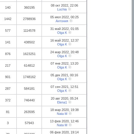
08 окт 2022, 22:06
140
360195
Luchia
05 июл 2022, 00:25
1442
2788936
Антония
31 май 2022, 01:05
577
1114578
Olga K
16 май 2022, 12:37
141
438502
Olga K
24 мар 2022, 20:48
876
1623251
Olga K
07 янв 2022, 13:20
217
614812
Olga K
05 дек 2021, 00:16
901
1748162
Olga K
07 сен 2021, 12:51
287
584181
Olga K
20 авг 2020, 05:24
372
746440
Elena1
18 мар 2020, 19:38
81
263595
Nata M
13 фев 2020, 12:46
3
57943
Nata M
06 фев 2020, 19:14