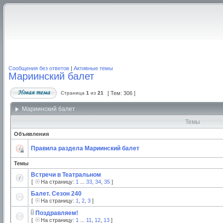
Сообщения без ответов
|
Активные темы
Мариинский балет
Страница
1
из
21
[ Тем: 306 ]
Мариинский балет
Темы
Объявления
Правила раздела Мариинский балет
Темы
Встречи в Театральном
[
На страницу:
1
...
33
,
34
,
35
]
Балет. Сезон 240
[
На страницу:
1
,
2
,
3
]
Поздравляем!
[
На страницу:
1
...
11
,
12
,
13
]