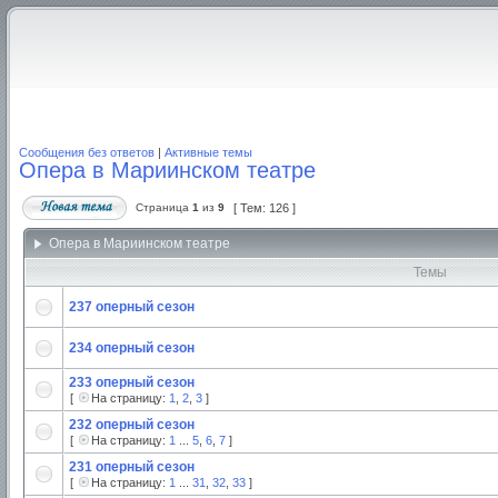
Сообщения без ответов
|
Активные темы
Опера в Мариинском театре
Страница
1
из
9
[ Тем: 126 ]
Опера в Мариинском театре
Темы
237 оперный сезон
234 оперный сезон
233 оперный сезон
[
На страницу:
1
,
2
,
3
]
232 оперный сезон
[
На страницу:
1
...
5
,
6
,
7
]
231 оперный сезон
[
На страницу:
1
...
31
,
32
,
33
]