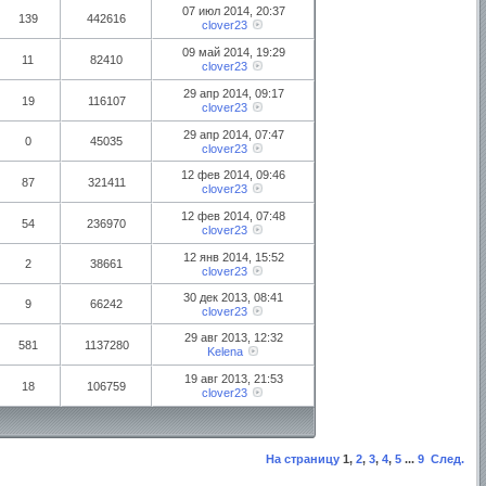
07 июл 2014, 20:37
139
442616
clover23
09 май 2014, 19:29
11
82410
clover23
29 апр 2014, 09:17
19
116107
clover23
29 апр 2014, 07:47
0
45035
clover23
12 фев 2014, 09:46
87
321411
clover23
12 фев 2014, 07:48
54
236970
clover23
12 янв 2014, 15:52
2
38661
clover23
30 дек 2013, 08:41
9
66242
clover23
29 авг 2013, 12:32
581
1137280
Kelena
19 авг 2013, 21:53
18
106759
clover23
На страницу
1
,
2
,
3
,
4
,
5
...
9
След.