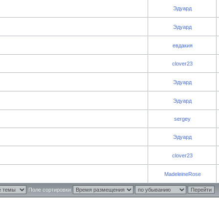
Эдуард
Эдуард
евдакия
clover23
Эдуард
Эдуард
sergey
Эдуард
clover23
MadeleineRose
Поле сортировки