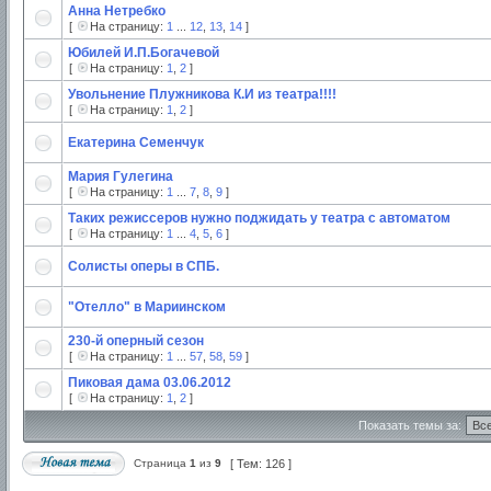
Анна Нетребко
[
На страницу:
1
...
12
,
13
,
14
]
Юбилей И.П.Богачевой
[
На страницу:
1
,
2
]
Увольнение Плужникова К.И из театра!!!!
[
На страницу:
1
,
2
]
Екатерина Семенчук
Мария Гулегина
[
На страницу:
1
...
7
,
8
,
9
]
Таких режиссеров нужно поджидать у театра с автоматом
[
На страницу:
1
...
4
,
5
,
6
]
Солисты оперы в СПБ.
"Отелло" в Мариинском
230-й оперный сезон
[
На страницу:
1
...
57
,
58
,
59
]
Пиковая дама 03.06.2012
[
На страницу:
1
,
2
]
Показать темы за:
Страница
1
из
9
[ Тем: 126 ]