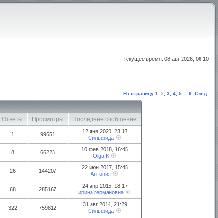
Текущее время: 08 авг 2026, 06:10
На страницу
1
,
2
,
3
,
4
,
5
...
9
След.
Ответы
Просмотры
Последнее сообщение
12 янв 2020, 23:17
1
99651
Сильфида
10 фев 2018, 16:45
8
66223
Olga K
22 июн 2017, 15:45
26
144207
Антония
24 апр 2015, 18:17
68
285167
ирина германовна
31 авг 2014, 21:29
322
759812
Сильфида