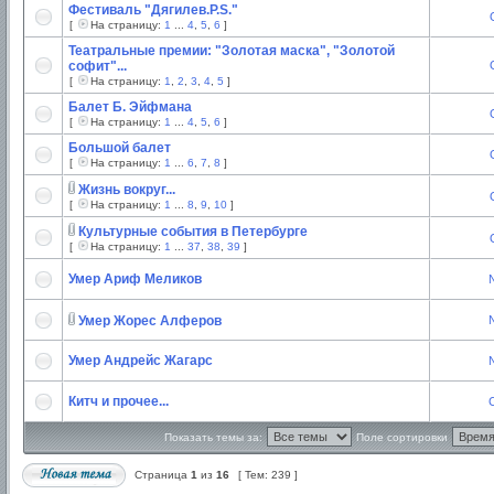
Фестиваль "Дягилев.P.S."
[
На страницу:
1
...
4
,
5
,
6
]
Театральные премии: "Золотая маска", "Золотой
софит"...
[
На страницу:
1
,
2
,
3
,
4
,
5
]
Балет Б. Эйфмана
[
На страницу:
1
...
4
,
5
,
6
]
Большой балет
[
На страницу:
1
...
6
,
7
,
8
]
Жизнь вокруг...
[
На страницу:
1
...
8
,
9
,
10
]
Культурные события в Петербурге
[
На страницу:
1
...
37
,
38
,
39
]
Умер Ариф Меликов
Умер Жорес Алферов
Умер Андрейс Жагарс
Китч и прочее...
C
Показать темы за:
Поле сортировки
Страница
1
из
16
[ Тем: 239 ]