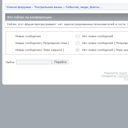
Список форумов
»
Театральная жизнь
»
События, люди, факты...
Кто сейчас на конференции
Сейчас этот форум просматривают: нет зарегистрированных пользователей и гости: 
Новые сообщения
Нет новых сообщений
Новые сообщения [ Популярная тема ]
Нет новых сообщений [ Популярн
Новые сообщения [ Тема закрыта ]
Нет новых сообщений [ Тема зак
Найти:
Powered by
phpBB
Designed by
Vjachesl
Ру