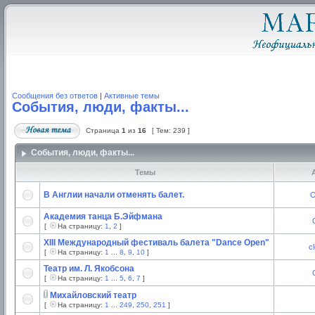
Сообщения без ответов
|
Активные темы
События, люди, факты...
Страница
1
из
16
[ Тем: 239 ]
События, люди, факты...
Темы
А
В Англии начали отменять балет.
O
Академия танца Б.Эйфмана
[
На страницу:
1
,
2
]
XIII Международный фестиваль балета "Dance Open"
c
[
На страницу:
1
...
8
,
9
,
10
]
Театр им. Л. Якобсона
[
На страницу:
1
...
5
,
6
,
7
]
Михайловский театр
[
На страницу:
1
...
249
,
250
,
251
]