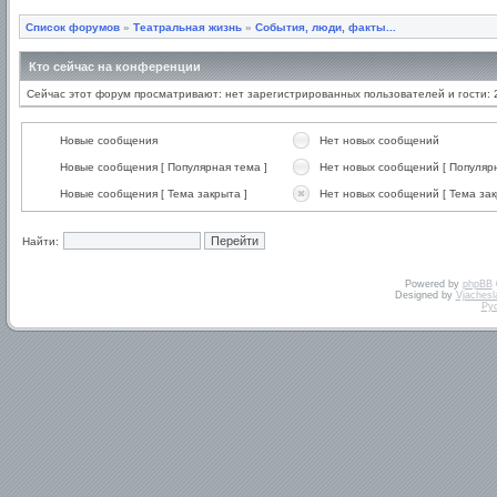
Список форумов
»
Театральная жизнь
»
События, люди, факты...
Кто сейчас на конференции
Сейчас этот форум просматривают: нет зарегистрированных пользователей и гости: 
Новые сообщения
Нет новых сообщений
Новые сообщения [ Популярная тема ]
Нет новых сообщений [ Популярн
Новые сообщения [ Тема закрыта ]
Нет новых сообщений [ Тема зак
Найти:
Powered by
phpBB
Designed by
Vjachesl
Ру