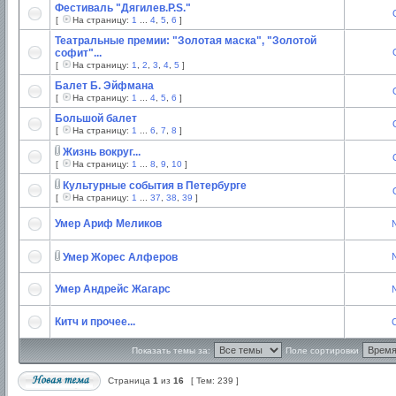
Фестиваль "Дягилев.P.S."
[
На страницу:
1
...
4
,
5
,
6
]
Театральные премии: "Золотая маска", "Золотой
софит"...
[
На страницу:
1
,
2
,
3
,
4
,
5
]
Балет Б. Эйфмана
[
На страницу:
1
...
4
,
5
,
6
]
Большой балет
[
На страницу:
1
...
6
,
7
,
8
]
Жизнь вокруг...
[
На страницу:
1
...
8
,
9
,
10
]
Культурные события в Петербурге
[
На страницу:
1
...
37
,
38
,
39
]
Умер Ариф Меликов
Умер Жорес Алферов
Умер Андрейс Жагарс
Китч и прочее...
C
Показать темы за:
Поле сортировки
Страница
1
из
16
[ Тем: 239 ]