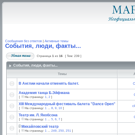
Сообщения без ответов
|
Активные темы
События, люди, факты...
Страница
1
из
16
[ Тем: 239 ]
События, люди, факты...
Темы
А
В Англии начали отменять балет.
O
Академия танца Б.Эйфмана
[
На страницу:
1
,
2
]
XIII Международный фестиваль балета "Dance Open"
c
[
На страницу:
1
...
8
,
9
,
10
]
Театр им. Л. Якобсона
[
На страницу:
1
...
5
,
6
,
7
]
Михайловский театр
[
На страницу:
1
...
249
,
250
,
251
]