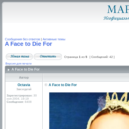
Сообщения без ответов
|
Активные темы
A Face to Die For
Страница
1
из
5
[ Сообщений: 42 ]
Версия для печати
A Face to Die For
Автор
Octavia
A Face to Die For
Завсегдатай
Зарегистрирован:
30
ноя 2004, 19:19
Сообщения:
8408