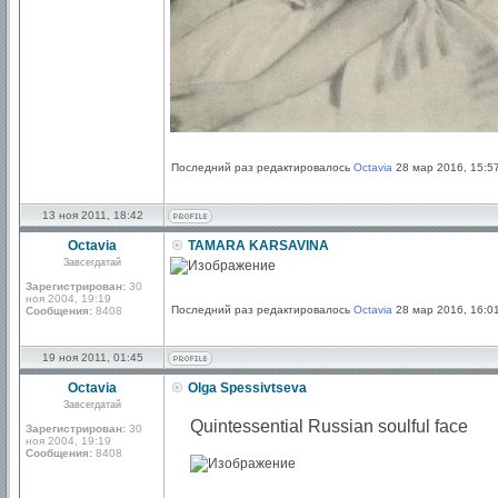
Последний раз редактировалось
Octavia
28 мар 2016, 15:57
13 ноя 2011, 18:42
Octavia
TAMARA KARSAVINA
Завсегдатай
Зарегистрирован:
30
ноя 2004, 19:19
Последний раз редактировалось
Octavia
28 мар 2016, 16:01
Сообщения:
8408
19 ноя 2011, 01:45
Octavia
Olga Spessivtseva
Завсегдатай
Quintessential Russian soulful face
Зарегистрирован:
30
ноя 2004, 19:19
Сообщения:
8408