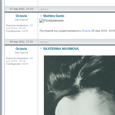
27 апр 2011, 21:16
Octavia
Mathieu Ganio
Завсегдатай
Зарегистрирован:
30
ноя 2004, 19:19
Последний раз редактировалось
Octavia
28 мар 2016, 16:05
Сообщения:
8408
28 апр 2011, 17:41
Octavia
EKATERINA MAXIMOVA
Завсегдатай
Зарегистрирован:
30
ноя 2004, 19:19
Сообщения:
8408