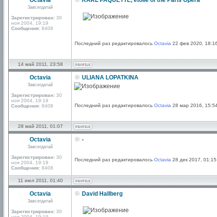
Octavia
KARL PAQUETTE, étoile of the Paris Opera
Завсегдатай
Зарегистрирован:
30
ноя 2004, 19:19
Сообщения:
8408
Последний раз редактировалось
Octavia
22 фев 2020, 18:16
14 май 2011, 23:58
Octavia
ULIANA LOPATKINA
Завсегдатай
Зарегистрирован:
30
ноя 2004, 19:19
Последний раз редактировалось
Octavia
28 мар 2016, 15:54
Сообщения:
8408
28 май 2011, 01:07
Octavia
-
Завсегдатай
Зарегистрирован:
30
Последний раз редактировалось
Octavia
28 дек 2017, 01:15
ноя 2004, 19:19
Сообщения:
8408
11 июл 2011, 01:40
Octavia
David Hallberg
Завсегдатай
Зарегистрирован:
30
ноя 2004, 19:19