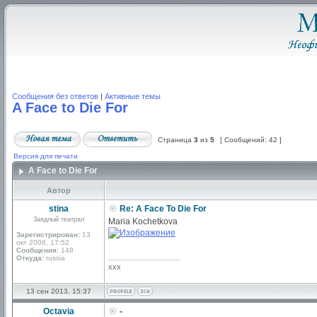
Сообщения без ответов
|
Активные темы
A Face to Die For
Страница
3
из
5
[ Сообщений: 42 ]
Версия для печати
A Face to Die For
Автор
stina
Re: A Face To Die For
Заядлый театрал
Maria Kochetkova
Зарегистрирован:
13
окт 2006, 17:52
Сообщения:
148
_________________
Откуда:
russia
xxx
13 сен 2013, 15:37
Octavia
-