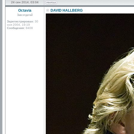
24 сен 2014, 03:04
Octavia
DAVID HALLBERG
Завсегдатай
Зарегистрирован:
30
ноя 2004, 19:19
Сообщения:
8408